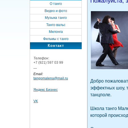
Пожалуйста, з
О танго
Видео и фото
Музыка танго
Танго-вальс
Милонга
Фильмы с танго
Контакт
Телефон
:
+7 (921) 597 03 99
---
Email:
tangomalena@mail.ru
Добро пожаловать
эффектных шоу, т
Яндекс Бизнес
танцполе.
VK
Школа танго Мале
которой происход